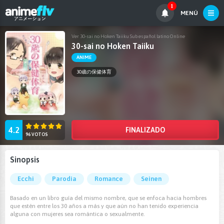
1
MENÚ
Ver 30-sai no Hoken Taiiku Sub español latino Online
30-sai no Hoken Taiiku
ANIME
30歳の保健体育
4.2
FINALIZADO
96 VOTOS
Sinopsis
Ecchi
Parodia
Romance
Seinen
Basado en un libro guía del mismo nombre, que se enfoca hacia hombres
que estén entre los 30 años a más y que aún no han tenido experiencia
alguna con mujeres sea romántica o sexualmente.