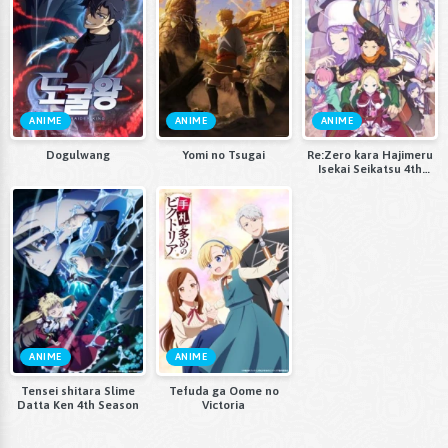
ANIME
ANIME
ANIME
Dogulwang
Yomi no Tsugai
Re:Zero kara Hajimeru
Isekai Seikatsu 4th
Season
ANIME
ANIME
Tensei shitara Slime
Tefuda ga Oome no
Datta Ken 4th Season
Victoria