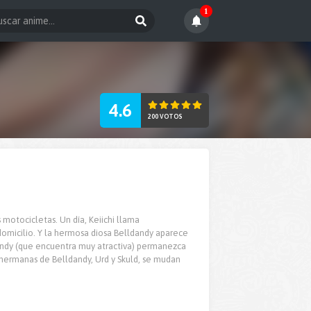
1
4.6
200 VOTOS
s motocicletas. Un día, Keiichi llama
domicilio. Y la hermosa diosa Belldandy aparece
andy (que encuentra muy atractiva) permanezca
hermanas de Belldandy, Urd y Skuld, se mudan