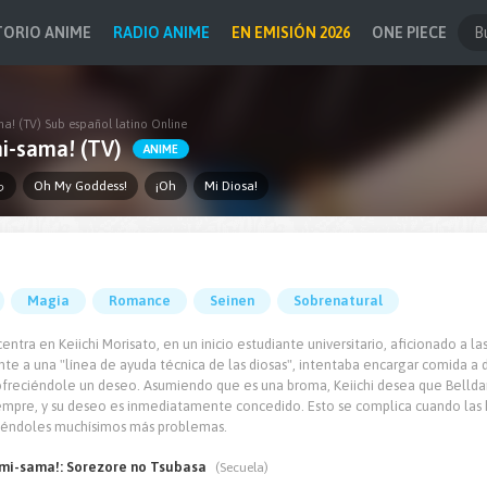
TORIO ANIME
RADIO ANIME
EN EMISIÓN 2026
ONE PIECE
a! (TV) Sub español latino Online
i-sama! (TV)
ANIME
っ
Oh My Goddess!
¡Oh
Mi Diosa!
Magia
Romance
Seinen
Sobrenatural
 centra en Keiichi Morisato, en un inicio estudiante universitario, aficionado a la
te a una "línea de ayuda técnica de las diosas", intentaba encargar comida a 
 ofreciéndole un deseo. Asumiendo que es una broma, Keiichi desea que Belld
iempre, y su deseo es inmediatamente concedido. Esto se complica cuando las 
ayéndoles muchísimos más problemas.
mi-sama!: Sorezore no Tsubasa
(Secuela)