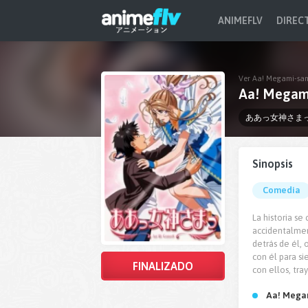
ANIMEFLV
DIREC
Ver Aa! Megami-sam
Aa! Megam
ああっ女神さま
Sinopsis
Comedia
La historia se
accidentalmen
detrás de él,
con él para s
FINALIZADO
con ellos, tr
Aa! Mega