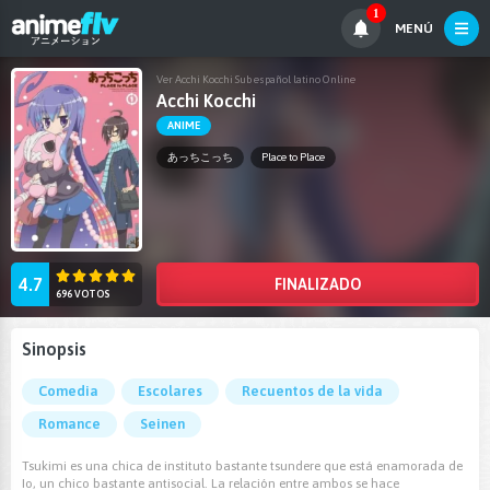
1
MENÚ
Ver Acchi Kocchi Sub español latino Online
Acchi Kocchi
ANIME
あっちこっち
Place to Place
4.7
FINALIZADO
696 VOTOS
Sinopsis
Comedia
Escolares
Recuentos de la vida
Romance
Seinen
Tsukimi es una chica de instituto bastante tsundere que está enamorada de
Io, un chico bastante antisocial. La relación entre ambos se hace