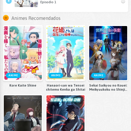
Episodio 1
Animes Recomendados
ANIME
ANIME
ANIME
Kore Kaite Shine
Hanaori-san wa Tensei
Sekai Saikyou no Kouei:
shitemo Kenka ga Shitai
Meikyuukoku no Shinjin
Tansakusha