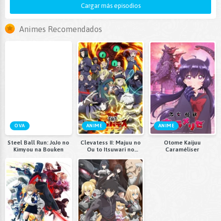
Cargar más episodios
Animes Recomendados
OVA
ANIME
ANIME
Steel Ball Run: JoJo no
Clevatess II: Majuu no
Otome Kaijuu
Kimyou na Bouken
Ou to Itsuwari no
Caraméliser
Yuusha Denshou