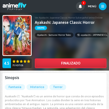
1
MENÚ
Ver Ayakashi: Japanese Classic Horror Sub español latino Online
Ayakashi: Japanese Classic Horror
ANIME
Ayakashi - Samurai Horror Tales
怪~ayakashi~ JAPANESE CL
4.5
FINALIZADO
75 VOTOS
Sinopsis
Fantasía
Historico
Terror
Ayakashi (?, ''Ayakashi'') es un anime de horror que consta de once episodios
producidos por Toei Animation. Los cuales dividen la serie en tres historias
ambientadas en el antiguo Japón. La primera es una versión animada de la
obra clásica Yotsuya Kaidan. La segunda, una adaptación del clásico