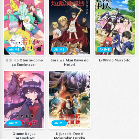
ANIME
ANIME
ANIME
Uchi no Otouto-domo
Sora wa Akai Kawa no
Lv999 no Murabito
ga Sumimasen
Hotori
ANIME
ANIME
Otome Kaijuu
Nijusseiki Denki
Caraméliser
Mokuroku: Eureka