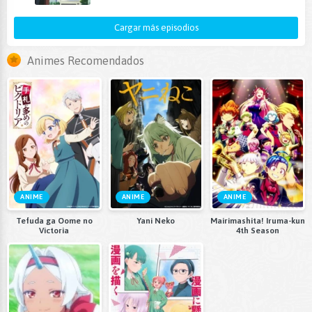
Cargar más episodios
Animes Recomendados
ANIME
ANIME
ANIME
Tefuda ga Oome no
Yani Neko
Mairimashita! Iruma-kun
Victoria
4th Season