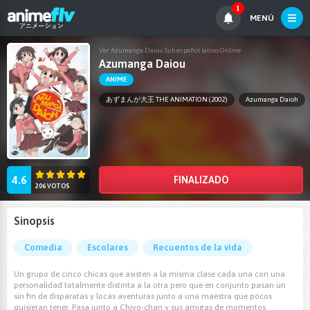
1
MENÚ
Ver Azumanga Daiou Sub español latino Online
Azumanga Daiou
ANIME
あずまんが大王 THE ANIMATION (2002)
Azumanga Daioh
4.6
FINALIZADO
206 VOTOS
Sinopsis
Comedia
Escolares
Recuentos de la vida
Un grupo de cinco chicas que asisten a la misma clase cada una con una
personalidad totalmente distinta a la otra pero que en conjunto pasan un
sin fin de disparatas y locas aventuras junto a una maestra que pocos
quisieran tener. Pasa junto a Chiyo-chan y sus amigas de momentos