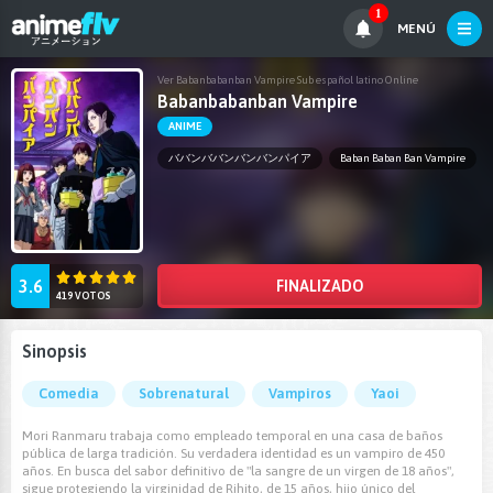
1
MENÚ
Ver Babanbabanban Vampire Sub español latino Online
Babanbabanban Vampire
ANIME
ババンババンバンバンパイア
Baban Baban Ban Vampire
3.6
FINALIZADO
419 VOTOS
Sinopsis
Comedia
Sobrenatural
Vampiros
Yaoi
Mori Ranmaru trabaja como empleado temporal en una casa de baños
pública de larga tradición. Su verdadera identidad es un vampiro de 450
años. En busca del sabor definitivo de "la sangre de un virgen de 18 años",
sigue protegiendo la virginidad de Rihito, de 15 años, hijo único del