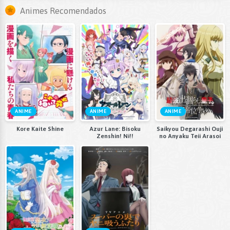
Animes Recomendados
ANIME
ANIME
ANIME
Kore Kaite Shine
Azur Lane: Bisoku
Saikyou Degarashi Ouji
Zenshin! Ni!!
no Anyaku Teii Arasoi