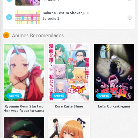
Episodio 2
Baka to Test to Shokanju II
Episodio 1
Animes Recomendados
ANIME
ANIME
ANIME
Ryoumin 0-nin Start no
Kore Kaite Shine
Let's Go Kaiki-gumi
Henkyou Ryoushu-sama