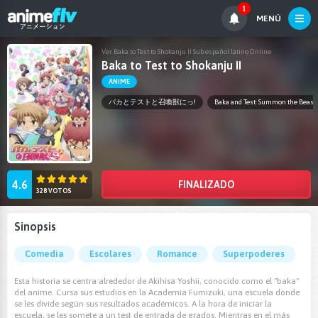
1
MENÚ
Ver Baka to Test to Shokanju II Sub español latino Online
Baka to Test to Shokanju II
ANIME
バカとテストと召喚獣にっ!
Baka and Test: Summon the Beasts
4.6
FINALIZADO
328 VOTOS
Sinopsis
Comedia
Escolares
Romance
Superpoderes
Esta historia se centra alrededor de Akihisa Yoshii, conocido como el "baka"
del anime. Cursa sus estudios en la Academia Fumizuki, una escuela donde
se les divide según sus resultados académicos. A la hora de iniciar la
escuela, se les somete a un test de entrada de grados. Mientras en el más