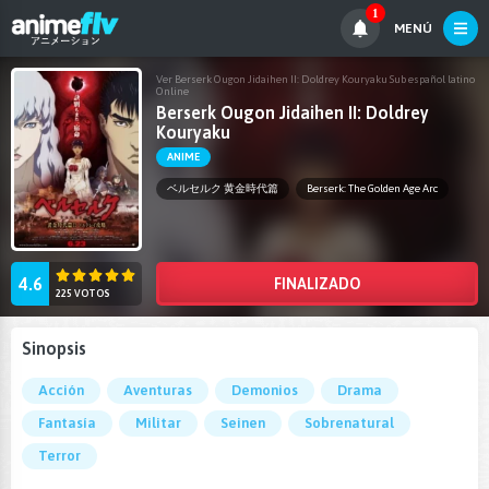
1
MENÚ
Ver Berserk Ougon Jidaihen II: Doldrey Kouryaku Sub español latino
Online
Berserk Ougon Jidaihen II: Doldrey
Kouryaku
ANIME
ベルセルク 黄金時代篇
Berserk: The Golden Age Arc
4.6
FINALIZADO
225 VOTOS
Sinopsis
Acción
Aventuras
Demonios
Drama
Fantasía
Militar
Seinen
Sobrenatural
Terror