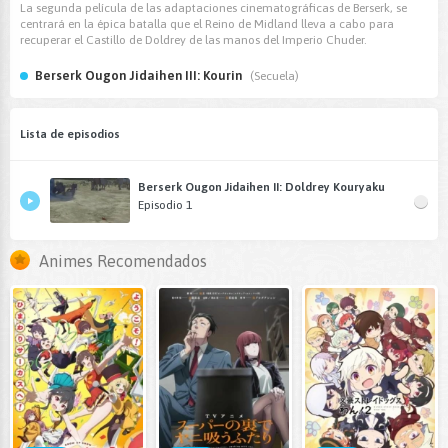
La segunda película de las adaptaciones cinematográficas de Berserk, se
centrará en la épica batalla que el Reino de Midland lleva a cabo para
recuperar el Castillo de Doldrey de las manos del Imperio Chuder.
Berserk Ougon Jidaihen III: Kourin
(Secuela)
Lista de episodios
Berserk Ougon Jidaihen II: Doldrey Kouryaku
Episodio 1
Animes Recomendados