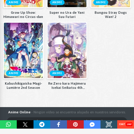
ANIME
ANIME
ANIME
Grow Up Show:
Super no Ura de Yani
Bungou Stray Dogs
Himawari no Circus-dan
Suu Futari
Wan! 2
ANIME
ANIME
Kabushikigaisha Magi-
Re:Zero kara Hajimeru
Lumière 2nd Season
Isekai Seikatsu 4th
Season
Anime Online
- Ningún vídeo se encuentra alojado en nuestros servidores.
Términos y Condiciones
Política de Privacidad
Sobre AnimeFLV
2887