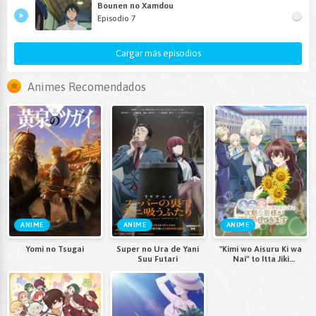
Bounen no Xamdou
Episodio 7
Cargar más episodios
Animes Recomendados
ANIME
ANIME
ANIME
Yomi no Tsugai
Super no Ura de Yani
"Kimi wo Aisuru Ki wa
Suu Futari
Nai" to Itta Jiki
Koushaku-sama ga
Nazeka Dekiai
shitekimasu