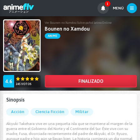
1
MENÚ
Ver Bounen no Xamdou Sub español latino Online
Bounen no Xamdou
ANIME
4.6
FINALIZADO
245 VOTOS
Sinopsis
Acción
Ciencia Ficción
Militar
Akiyuki Takehara vive en una pequeña isla que se mantiene al margen de la
guerra entre el Gobierno del Norte y el Continente del Sur. Éste vive con su
madre, Fusa, divorciada recientemente del padre de Akiyuki, el Dr. Ryuzo,
aunque padre e hijo aún se llevan bien. La historia comienza un día normal