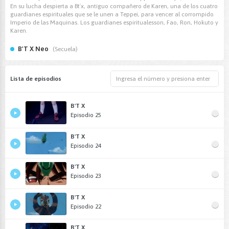
En su lucha despierta a Bt´x, antiguo compañero de Karen, una de los cuatro
guardianes espirituales que se le unen a Teppei, para vencer al corrompido
Imperio de las Maquinas. Los guardianes espiritualesson, Fao, Ron, Hokuto y
Karen.
B'T X Neo
(Secuela)
Lista de episodios
B'T X
Episodio 25
B'T X
Episodio 24
B'T X
Episodio 23
B'T X
Episodio 22
B'T X