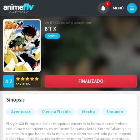
1
MENÚ
Ver B'T X Sub español latino Online
B'T X
ANIME
4.2
FINALIZADO
52 VOTOS
Sinopsis
Aventuras
Ciencia Ficción
Mecha
Shounen
El siglo XXI El imperio de las maquinas encontró la forma de crear robots
con alma y sentimientos, estos fueron llamados betas. Kotaro Takamiya es
un científico que ha tenido la mala suerte de ser secuestrado por el Imperio
de las Maquinas; Es la misión de su hermano Teppei Takamiya, rescatarlo.