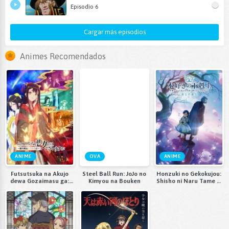
Episodio 6
Cargar más episodios
Animes Recomendados
ANIME
OVA
ANIME
Futsutsuka na Akujo
Steel Ball Run: JoJo no
Honzuki no Gekokujou:
dewa Gozaimasu ga:
Kimyou na Bouken
Shisho ni Naru Tame ni
Suuguu Chouso Torikae
wa Shudan wo
Den
Erandeiraremasen 4th
Season