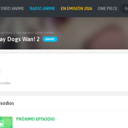
TORIO ANIME
RADIO ANIME
EN EMISIÓN 2026
ONE PIECE
ogs Wan! 2 Sub español latino Online
ay Dogs Wan! 2
ANIME
porada
isodios
PRÓXIMO EPISODIO