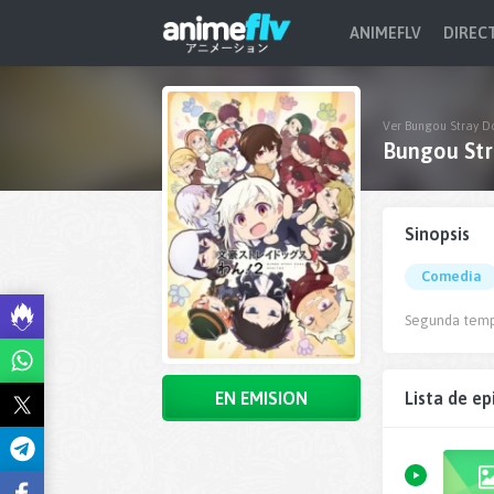
ANIMEFLV
DIREC
Ver Bungou Stray D
Bungou Str
Sinopsis
Comedia
Segunda tem
EN EMISION
Lista de ep