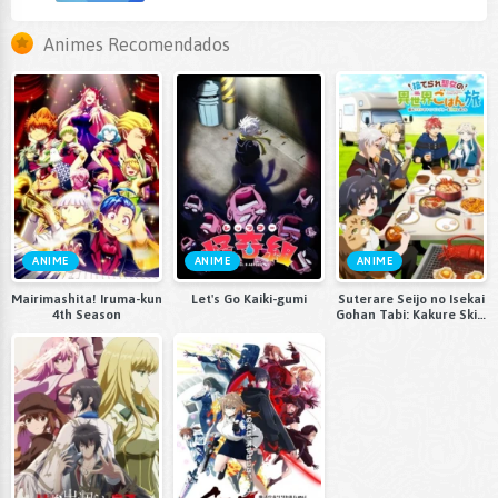
Animes Recomendados
ANIME
ANIME
ANIME
Mairimashita! Iruma-kun
Let's Go Kaiki-gumi
Suterare Seijo no Isekai
4th Season
Gohan Tabi: Kakure Skill
de Camping Car wo
Shoukan shimashita