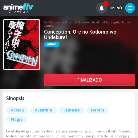
1
MENÚ
Ver Conception: Ore no Kodomo wo Undekure! Sub español latino
Online
Conception: Ore no Kodomo wo
Undekure!
ANIME
FINALIZADO
Sinopsis
Acción
Aventura
Fantasía
Harem
Magia
En el día de graduación de su escuela secundaria, el primo de Itsuki, Mahiru,
le dice que está embarazada. En ese momento, una puerta de luz emerge y