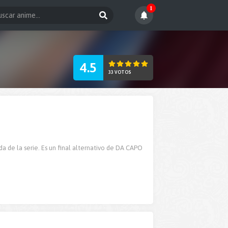
1
4.5
33 VOTOS
a de la serie. Es un final alternativo de DA CAPO