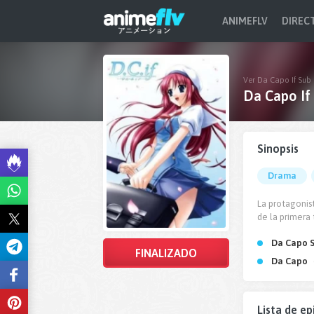
ANIMEFLV
DIREC
Ver Da Capo If Sub 
Da Capo If
Sinopsis
Drama
La protagonist
de la primera
Da Capo 
FINALIZADO
Da Capo
Lista de ep