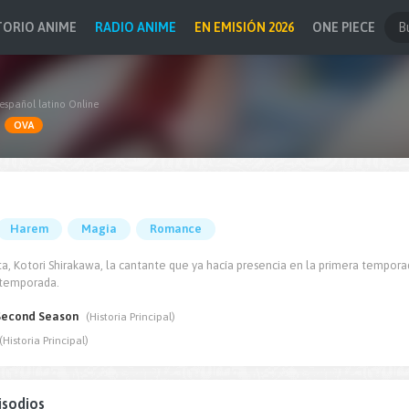
TORIO ANIME
RADIO ANIME
EN EMISIÓN 2026
ONE PIECE
español latino Online
OVA
Harem
Magia
Romance
a, Kotori Shirakawa, la cantante que ya hacía presencia en la primera temporad
 temporada.
Second Season
(Historia Principal)
(Historia Principal)
isodios