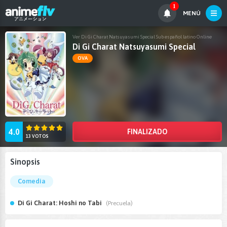
1
MENÚ
Ver Di Gi Charat Natsuyasumi Special Sub español latino Online
Di Gi Charat Natsuyasumi Special
OVA
4.0
FINALIZADO
13 VOTOS
Sinopsis
Comedia
Di Gi Charat: Hoshi no Tabi
(Precuela)