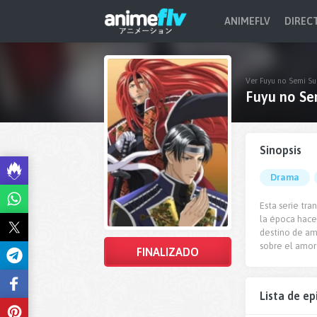
ANIMEFLV
DIREC
Ver Fuyu no Semi Su
Fuyu no Se
Sinopsis
Drama
Esta serie tra
la época hace
destino de amb
sobre el amor 
FINALIZADO
Lista de ep