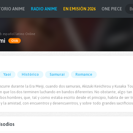
TORIO ANIME
RADIO ANIME
EN EMISIÓN 2026
ONE PIECE
b español latino Online
mi
OVA
Yaoi
Histórico
Samurai
Romance
nscurre durante la Era Meiji, cuando dos samurais, Akizuki Keiichirou y Kusaka T
n que los dos terminen luchando en bandos diferentes. No obstante, algo tan 
os hombres, que, tal y como estaba escrito desde el principio, habría de ser tr
y la amistad, con encuentros y desencuentros, y sobre todo grandes sacrificios
isodios