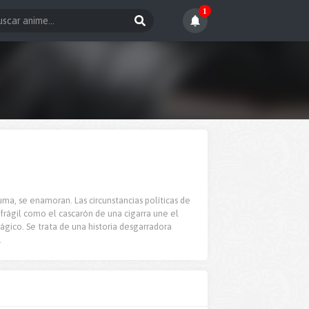
1
ouma, se enamoran. Las circunstancias políticas de
frágil como el cascarón de una cigarra une el
ágico. Se trata de una historia desgarradora
.