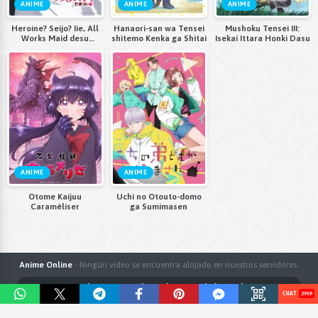
ANIME
ANIME
ANIME
Heroine? Seijo? Iie, All
Hanaori-san wa Tensei
Mushoku Tensei III:
Works Maid desu
shitemo Kenka ga Shitai
Isekai Ittara Honki Dasu
(Hokori)!
ANIME
ANIME
Otome Kaijuu
Uchi no Otouto-domo
Caraméliser
ga Sumimasen
Anime Online
- Ningún vídeo se encuentra alojado en nuestros servidores.
Términos y Condiciones
Política de Privacidad
Sobre AnimeFLV
2959