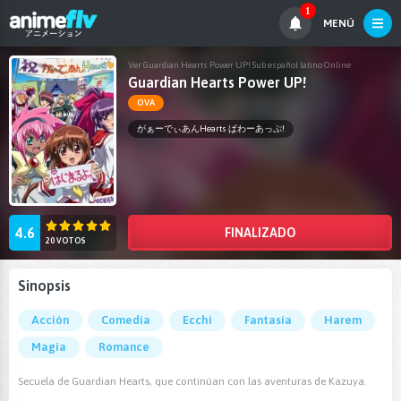
1
MENÚ
Ver Guardian Hearts Power UP! Sub español latino Online
Guardian Hearts Power UP!
OVA
がぁーでぃあんHearts ぱわーあっぷ!
4.6
FINALIZADO
20 VOTOS
Sinopsis
Acción
Comedia
Ecchi
Fantasía
Harem
Magia
Romance
Secuela de Guardian Hearts, que continúan con las aventuras de Kazuya.