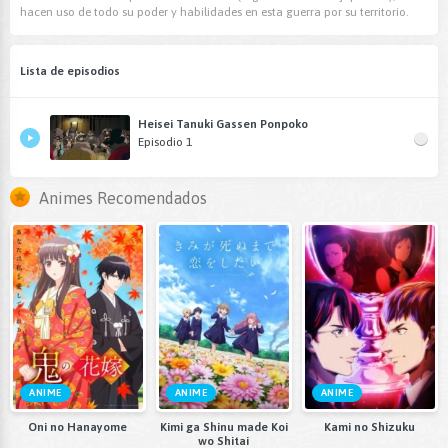
hacen uso de todo su poder y habilidades en esta guerra por su territorio.
Lista de episodios
Heisei Tanuki Gassen Ponpoko
Episodio 1
Animes Recomendados
ANIME
ANIME
ANIME
Oni no Hanayome
Kimi ga Shinu made Koi
Kami no Shizuku
wo Shitai