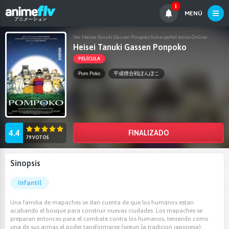
1
MENÚ
Ver Heisei Tanuki Gassen Ponpoko Sub español latino Online
Heisei Tanuki Gassen Ponpoko
PELÍCULA
Pom Poko
平成狸合戦ぽんぽこ
4.4
FINALIZADO
79 VOTOS
Sinopsis
Infantil
Una familia de mapaches se dan cuenta de que los humanos estan
acabando el bosque para construir nuevas ciudades. Los mapaches se
preparan entonces para el combate contra los humanos, teniendo como
una de sus armas el poder tansformarse (segun la tradicion japonesa),