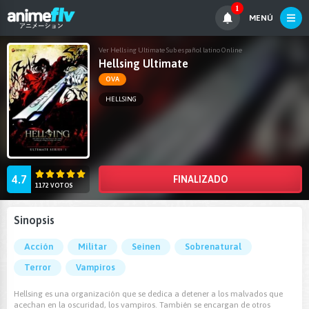
1
MENÚ
Ver Hellsing Ultimate Sub español latino Online
Hellsing Ultimate
OVA
HELLSING
4.7
FINALIZADO
1172 VOTOS
Sinopsis
Acción
Militar
Seinen
Sobrenatural
Terror
Vampiros
Hellsing es una organización que se dedica a detener a los malvados que
acechan en la oscuridad, los vampiros. También se encargan de otros