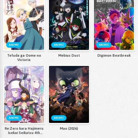
ANIME
ANIME
ANIME
Tefuda ga Oome no
Mebius Dust
Digimon Beatbreak
Victoria
ANIME
ANIME
Re:Zero kara Hajimeru
Mao (2026)
Isekai Seikatsu 4th
Season