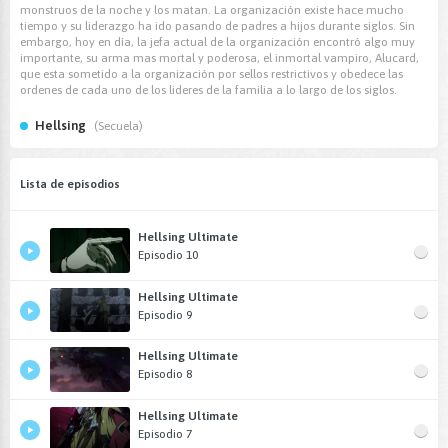
monstruos de la noche y los matan. La organización existe hace mucho
tiempo y su liderazgo ha ido pasando de padres a hijos durante siglos. Sin
embargo, hoy en día, la jefa actual de la organización encontró algo muy
importante, su arma mas mortal y poderosa, el inmortal vampiro, Alucard,
que esta sometido a la organización por sellos restrictivos y obedece las
ordenes de cada uno de los lideres de la familia a lo largo de los siglos.
Hellsing
(Secuela)
Lista de episodios
Hellsing Ultimate
Episodio 10
Hellsing Ultimate
Episodio 9
Hellsing Ultimate
Episodio 8
Hellsing Ultimate
Episodio 7