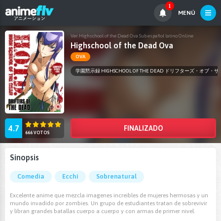
1
MENÚ
Ver Highschool of the Dead Ova Sub español latino Online
Highschool of the Dead Ova
OVA
学園黙示録 HIGHSCHOOL OF THE DEAD ドリフターズ・オブ・
4.7
FINALIZADO
666 VOTOS
Sinopsis
Comedia
Ecchi
Sobrenatural
Excelente anime que mezcla imagenes increibles de mujeres hermosas y un
mundo invadido por zombies. Un grupo de estudiantes tratan de sobrevivir
y libran grandes batallas cuerpo a cuerpo y con armas de primer nivel.