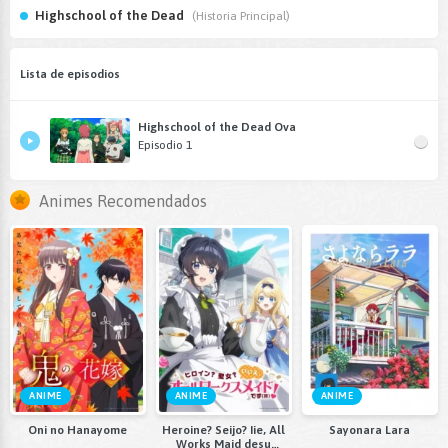
Highschool of the Dead
(Historia Principal)
Lista de episodios
Highschool of the Dead Ova
Episodio 1
Animes Recomendados
ANIME
ANIME
ANIME
Oni no Hanayome
Heroine? Seijo? Iie, All
Sayonara Lara
Works Maid desu