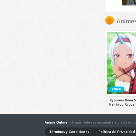
Animes
ANIME
Ryoumin 0-nin S
Henkyou Ryous
Anime Online
- Ningún vídeo se encuentra alojado en nu
Términos y Condiciones
Política de Privacidad