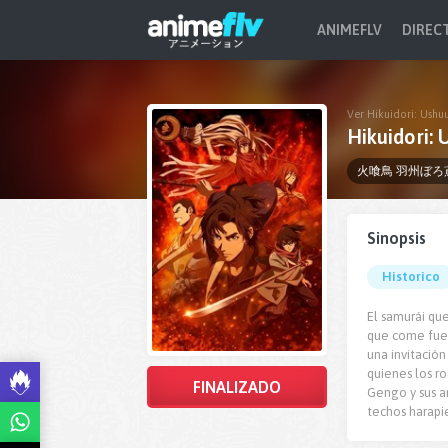
ANIMEFLV
DIREC
Ver Hikuidori: Ushu
Hikuidori:
火喰鳥 羽州ぼろ
Sinopsis
Historico
El samurái qu
que come fueg
una invitación
quienes los r
FINALIZADO
Gengo y sus am
techos harapie