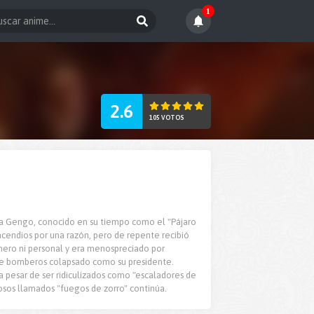
1
2.6
105 VOTOS
ga Gengo, conocido en su tiempo como el "Pájaro
cendios por una razón, pero de repente recibió
dinero ni personal y era menospreciado por
 de bomberos colapsado como su presidente.
 a pesar de ser ridiculizados como "escaladores de
hosos llamados "fuegos de zorro" continúa.