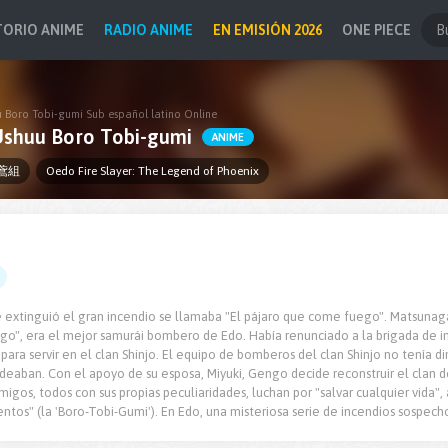
TORIO ANIME
RADIO ANIME
EN EMISIÓN 2026
ONE PIECE
u Boro Tobi-gumi Sub español latino Online
 Ushuu Boro Tobi-gumi
ANIME
鳶組
Oedo Fire Slayer: The Legend of Phoenix
e extinguió el gran incendio se llamaba "El pájaro que come fuego". Matsuna
o", era el mejor samurái bombero de Edo. Había renunciado a la brigada de in
 para servir en el clan Shinjo. El equipo de bomberos del clan Shinjo no tenía 
odeaban. Con el apoyo de su esposa, Miyuki, Gengo decide reconstruir el clan
igos, todos con sus propias peculiaridades, luchan por "salvar cualquier vida",
ntos" (la 'Boro-Tobi-Gumi'). En Edo, una misteriosa serie de incendios sospec