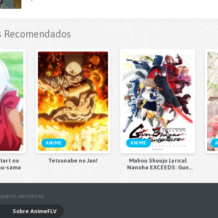
 Recomendados
ANIME
ANIME
tart no
Tetsunabe no Jan!
Mahou Shoujo Lyrical
hu-sama
Nanoha EXCEEDS: Gun
Blaze Vengeance
estros servidores.
Sobre AnimeFLV