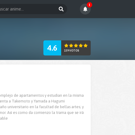
1
4.6
159 VOTOS
omplejo de apartamentos y estudian en la misma
presenta a Takemoto y Yamada a Hagumi
año universitario en la facultad de bellas artes; y
r. Así es como da comienzo la trama que se irá
ñable