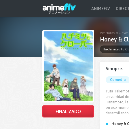
ANIMEFLV
DIREC
Ver Honey & Clover 
Honey & Cl
Hachimitsu to Cl
Sinopsis
Comedia
Yuta Takemoto
universidad d
Hanamoto, la h
en ese moment
FINALIZADO
desarrollando
Honey & C