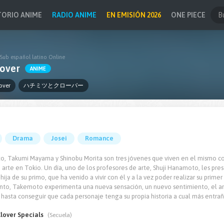
TORIO ANIME
RADIO ANIME
EN EMISIÓN 2026
ONE PIECE
Sub español latino Online
over
ANIME
over
ハチミツとクローバー
Drama
Josei
Romance
, Takumi Mayama y Shinobu Morita son tres jóvenes que viven en el mismo c
e arte en Tokio. Un día, uno de los profesores de arte, Shuji Hanamoto, les 
ija de su primo, que ha venido a vivir con él y a la vez poder realizar su primer 
o, Takemoto experimenta una nueva sensación, un nuevo sentimiento, el amo
 hasta conseguir que cada personaje tenga su propia historia a cual más entra
lover Specials
(Secuela)