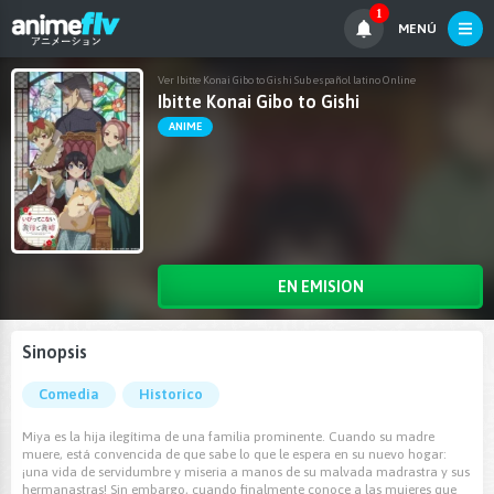
1
MENÚ
Ver Ibitte Konai Gibo to Gishi Sub español latino Online
Ibitte Konai Gibo to Gishi
ANIME
EN EMISION
Sinopsis
Comedia
Historico
Miya es la hija ilegítima de una familia prominente. Cuando su madre
muere, está convencida de que sabe lo que le espera en su nuevo hogar:
¡una vida de servidumbre y miseria a manos de su malvada madrastra y sus
hermanastras! Sin embargo, cuando finalmente conoce a las mujeres que