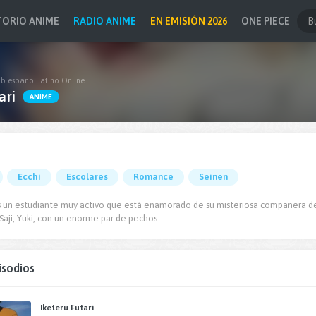
TORIO ANIME
RADIO ANIME
EN EMISIÓN 2026
ONE PIECE
ub español latino Online
ari
ANIME
Ecchi
Escolares
Romance
Seinen
es un estudiante muy activo que está enamorado de su misteriosa compañera d
 Saji, Yuki, con un enorme par de pechos.
isodios
Iketeru Futari