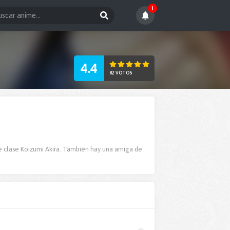
1
4.4
82 VOTOS
e clase Koizumi Akira. También hay una amiga de