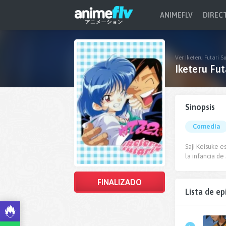
ANIMEFLV
DIREC
Ver Iketeru Futari S
Iketeru Fut
Sinopsis
Comedia
Saji Keisuke 
la infancia de
FINALIZADO
Lista de ep