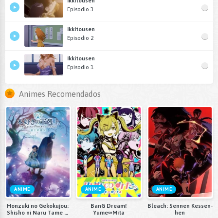
Ikkitousen
Episodio 3
Ikkitousen
Episodio 2
Ikkitousen
Episodio 1
Animes Recomendados
ANIME
ANIME
ANIME
Honzuki no Gekokujou:
BanG Dream!
Bleach: Sennen Kessen-
Shisho ni Naru Tame ni
Yume∞Mita
hen