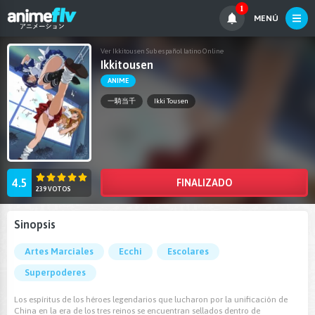
1
MENÚ
Ver Ikkitousen Sub español latino Online
Ikkitousen
ANIME
一騎当千
Ikki Tousen
4.5
FINALIZADO
239 VOTOS
Sinopsis
Artes Marciales
Ecchi
Escolares
Superpoderes
Los espíritus de los héroes legendarios que lucharon por la unificación de
China en la era de los tres reinos se encuentran sellados dentro de