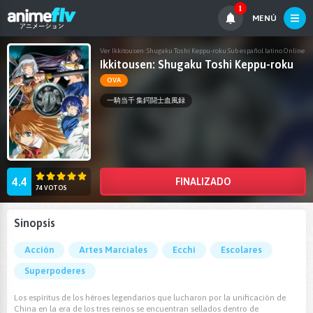
1
MENÚ
Ver Ikkitousen: Shugaku Toshi Keppu-roku Sub español latino Online
Ikkitousen: Shugaku Toshi Keppu-roku
OVA
一騎当千 集鍔闘士血風録
4.4
FINALIZADO
74 VOTOS
Sinopsis
Acción
Artes Marciales
Ecchi
Escolares
Superpoderes
Los espíritus de los héroes legendarios que lucharon por la unificación de
China en la era de los tres reinos se encuentran sellados dentro de