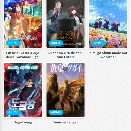
ANIME
ANIME
ANIME
Futsutsuka na Akujo
Super no Ura de Yani
Kimi ga Shinu made Koi
dewa Gozaimasu ga:
Suu Futari
wo Shitai
Suuguu Chouso Torikae
Den
ANIME
ANIME
Dogulwang
Yomi no Tsugai