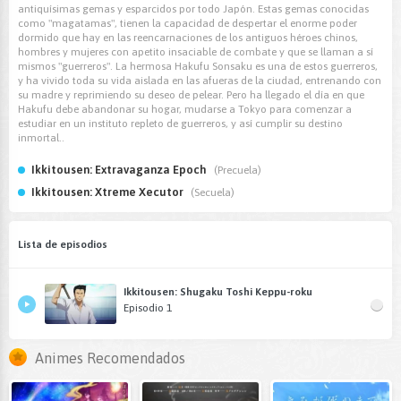
antiquísimas gemas y esparcidos por todo Japón. Estas gemas conocidas
como "magatamas", tienen la capacidad de despertar el enorme poder
dormido que hay en las reencarnaciones de los antiguos héroes chinos,
hombres y mujeres con apetito insaciable de combate y que se llaman a sí
mismos "guerreros". La hermosa Hakufu Sonsaku es una de estos guerreros,
y ha vivido toda su vida aislada en las afueras de la ciudad, entrenando con
su madre y reprimiendo su deseo de pelear. Pero ha llegado el día en que
Hakufu debe abandonar su hogar, mudarse a Tokyo para comenzar a
estudiar en un instituto repleto de guerreros, y así cumplir su destino
inmortal..
Ikkitousen: Extravaganza Epoch
(Precuela)
Ikkitousen: Xtreme Xecutor
(Secuela)
Lista de episodios
Ikkitousen: Shugaku Toshi Keppu-roku
Episodio 1
Animes Recomendados