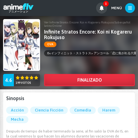
1
MENÚ
Ver Infinite Stratos Encore: Koi ni Kogareru Rokujuso Sub español
latino Online
Infinite Stratos Encore: Koi ni Kogareru
Rokujuso
OVA
IS<インフィニット・ストラトス> アンコール「恋に焦がれる六重
4.6
FINALIZADO
199 VOTOS
Sinopsis
Acción
Ciencia Ficción
Comedia
Harem
Mecha
Después de tiempo de haber terminado la serie, al fin salió la OVA de IS, en
la cual veremos lo que hacen los alumnos durante las vacaciones de