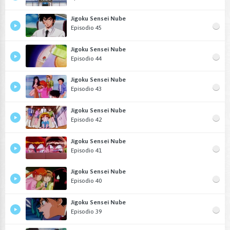
Jigoku Sensei Nube
Episodio 45
Jigoku Sensei Nube
Episodio 44
Jigoku Sensei Nube
Episodio 43
Jigoku Sensei Nube
Episodio 42
Jigoku Sensei Nube
Episodio 41
Jigoku Sensei Nube
Episodio 40
Jigoku Sensei Nube
Episodio 39