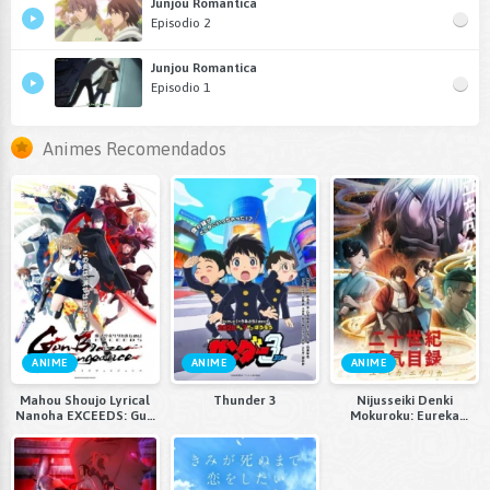
Junjou Romantica
Episodio 2
Junjou Romantica
Episodio 1
Animes Recomendados
ANIME
ANIME
ANIME
Mahou Shoujo Lyrical
Thunder 3
Nijusseiki Denki
Nanoha EXCEEDS: Gun
Mokuroku: Eureka
Blaze Vengeance
Evrika