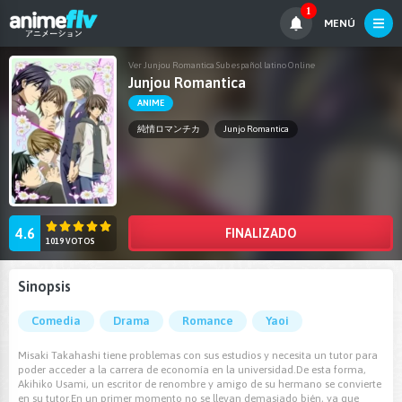
1
MENÚ
Ver Junjou Romantica Sub español latino Online
Junjou Romantica
ANIME
純情ロマンチカ
Junjo Romantica
4.6
FINALIZADO
1019 VOTOS
Sinopsis
Comedia
Drama
Romance
Yaoi
Misaki Takahashi tiene problemas con sus estudios y necesita un tutor para
poder acceder a la carrera de economía en la universidad.De esta forma,
Akihiko Usami, un escritor de renombre y amigo de su hermano se convierte
en su tutor.En un primer momento no se llevan demasiado bién, ya que