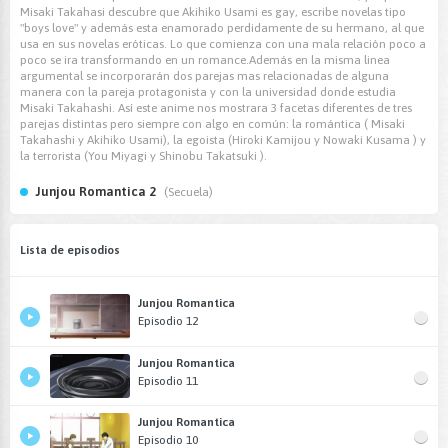
Misaki Takahasi descubre que Akihiko Usami es gay, escribe novelas tipo
"boys love" y además esta enamorado perdidamente de su hermano, al que
usa en sus novelas eróticas. Lo que comienza con una mala relación poco a
poco se ira transformando en un romance.Además en la misma linea
argumental se incorporarán dos parejas mas relacionadas de alguna
manera con la pareja protagonista y con la universidad donde estudia
Misaki Takahashi. Así este anime nos mostrara 3 facetas diferentes de tres
parejas distintas pero siempre con algo en común: la romántica ( Misaki
Takahashi y Akihiko Usami), la egoista (Hiroki Kamijou y Nowaki Kusama ) y
la terrorista (You Miyagi y Shinobu Takatsuki ).
Junjou Romantica 2
(Secuela)
Lista de episodios
Junjou Romantica
Episodio 12
Junjou Romantica
Episodio 11
Junjou Romantica
Episodio 10