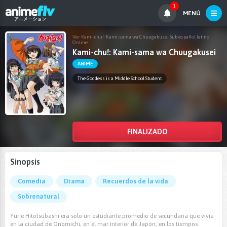
1
MENÚ
Ver Kami-chu!: Kami-sama wa Chuugakusei Sub español latino
Online
Kami-chu!: Kami-sama wa Chuugakusei
ANIME
The Goddess is a Middle School Student
FINALIZADO
Sinopsis
Comedia
Drama
Recuerdos de la vida
Sobrenatural
Yurie Hitotsubashi era solo un estudiante promedio de secundaria que vivía
en la ciudad de Onomichi, en el mar interior de Japón, en los tiempos