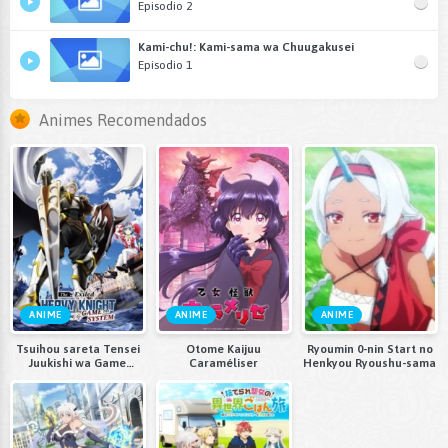
Episodio 2
Kami-chu!: Kami-sama wa Chuugakusei
Episodio 1
Animes Recomendados
ANIME
ANIME
ANIME
Tsuihou sareta Tensei
Otome Kaijuu
Ryoumin 0-nin Start no
Juukishi wa Game
Caraméliser
Henkyou Ryoushu-sama
Chishiki de Musou suru