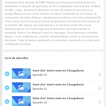
tranquilos de la década de 1980. Pasaba sus días preocupándose por los
exámenes y tratando de que Kenji, el chico despistado que le gusta, se fijara
en ella. Luego, durante el almuerzo, un día, de repente le anuncia a su
amiga Mitsue que la noche anterior se había convertido en una diosa. Su
compañero de clase, Matsuri, rápidamente se aferra a la nueva divinidad de
Yurie como una forma de promover el santuario sintoísta en bancarrota de
su familia. Ella espera que reemplazar a su desafortunado dios local,
Yashima-sama, con Yurie haga que el santuario sea más popular (y
rentable). Ahora, con Matsuri como su manager, Yurie tiene que conceder
deseos, curar maldiciones, conocer extraterrestres y asistir a convenciones
de dioses. Todo el tiempo asistiendo a la escuela y reuniendo el coraje para
confesarse con Kenji.
Lista de episodios
Kami-chu!: Kami-sama wa Chuugakusei
Episodio 12
Kami-chu!: Kami-sama wa Chuugakusei
Episodio 11
Kami-chu!: Kami-sama wa Chuugakusei
Episodio 10