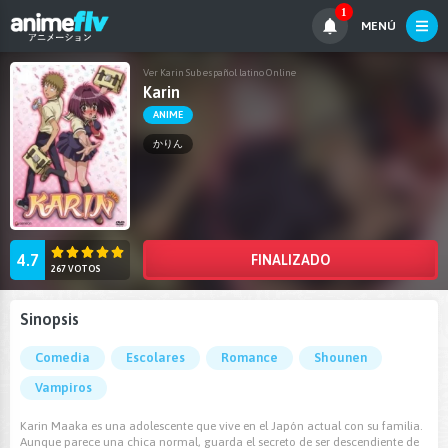
1
MENÚ
Ver Karin Sub español latino Online
Karin
ANIME
かりん
4.7
FINALIZADO
267 VOTOS
Sinopsis
Comedia
Escolares
Romance
Shounen
Vampiros
Karin Maaka es una adolescente que vive en el Japón actual con su familia.
Aunque parece una chica normal, guarda el secreto de ser descendiente de