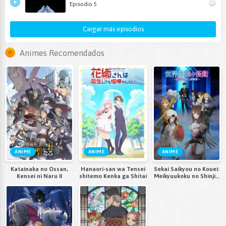
Episodio 5
Cargar más episodios
Animes Recomendados
ANIME
ANIME
ANIME
Katainaka no Ossan,
Hanaori-san wa Tensei
Sekai Saikyou no Kouei:
Kensei ni Naru II
shitemo Kenka ga Shitai
Meikyuukoku no Shinjin
Tansakusha