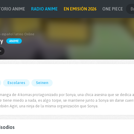
TORIO ANIME
RADIO ANIME
EN EMISIÓN 2026
ONE PIECE
b español latino Online
by
ANIME
ー
Escolares
Seinen
manga de 4-komas protagonizado por Sonya, una chica asesina que se dedica a 
e tiene miedo a nada, es algo torpe, se mantiene junto a Sonya sin darse cuent
bién Agiri, una ninja de la misma organización que Sonya.
isodios