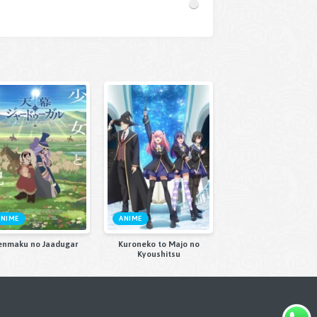
ANIME
ANIME
enmaku no Jaadugar
Kuroneko to Majo no
Kyoushitsu