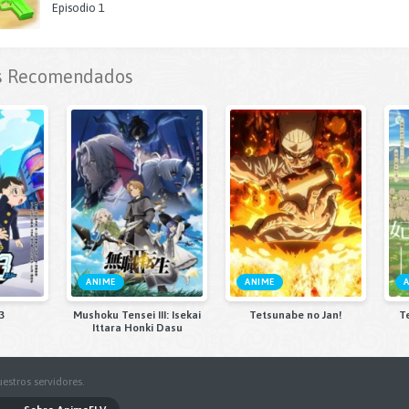
Episodio 1
 Recomendados
ANIME
ANIME
3
Mushoku Tensei III: Isekai
Tetsunabe no Jan!
T
Ittara Honki Dasu
estros servidores.