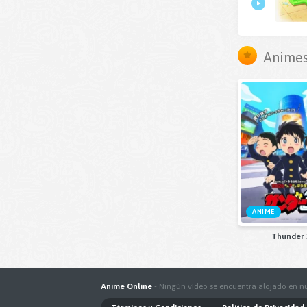
Animes
ANIME
Thunder 
Anime Online
- Ningún vídeo se encuentra alojado en nu