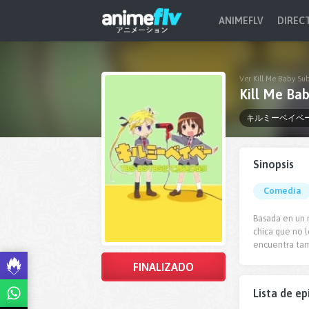
ANIMEFLV
DIREC
Ver Kill Me Baby Su
Kill Me Ba
キルミーベイベ
Sinopsis
Comedia
Basada en un 
chica que no l
encuentra tam
FINALIZADO
Lista de ep