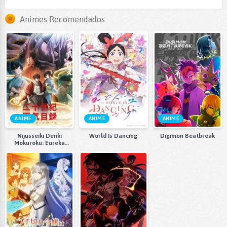
Animes Recomendados
ANIME
ANIME
ANIME
Nijusseiki Denki
World Is Dancing
Digimon Beatbreak
Mokuroku: Eureka
Evrika