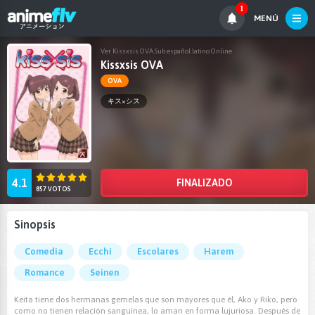
1
MENÚ
Ver Kissxsis OVA Sub español latino Online
Kissxsis OVA
OVA
キス×シス
4.1
FINALIZADO
857 VOTOS
Sinopsis
Comedia
Ecchi
Escolares
Harem
Romance
Seinen
Keita tiene dos hermanas gemelas que son mayores que él, Ako y Riko, pero
como no tienen relación sanguínea, lo aman en forma lujuriosa. Después de