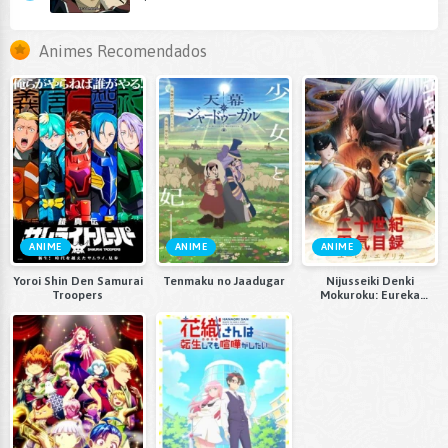
Animes Recomendados
ANIME
ANIME
ANIME
Yoroi Shin Den Samurai
Tenmaku no Jaadugar
Nijusseiki Denki
Troopers
Mokuroku: Eureka
Evrika