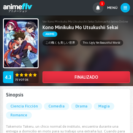
1
MENÚ
Ver Kono Minikuku Mo Utsukushii Sekai Sub español latino Online
Kono Minikuku Mo Utsukushii Sekai
ANIME
この醜くも美しい世界
This Ugly Yet Beautiful World
4.3
FINALIZADO
75 VOTOS
Sinopsis
Ciencia Ficción
Comedia
Drama
Magia
Romance
Takemoto Takeru, un chico normal de instituto, encuentra durante una
entrega a domicilio en moto para su trabajo una extraña luz. Cuando para