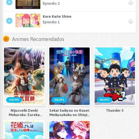
Episodio 2
Kore Kaite Shine
Episodio 1
Animes Recomendados
ANIME
ANIME
ANIME
Nijusseiki Denki
Sekai Saikyou no Kouei:
Thunder 3
Mokuroku: Eureka
Meikyuukoku no Shinjin
Evrika
Tansakusha