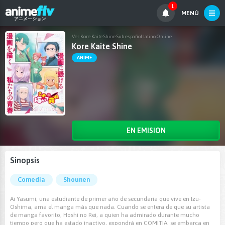
1
MENÚ
Ver Kore Kaite Shine Sub español latino Online
Kore Kaite Shine
ANIME
EN EMISION
Sinopsis
Comedia
Shounen
Ai Yasumi, una estudiante de primer año de secundaria que vive en Izu-
Oshima, ama el manga más que nada. Cuando se entera de que su artista
de manga favorito, Hoshi no Rei, a quien ha admirado durante mucho
tiempo pero que ha estado inactivo, expondrá en COMITIA, se embarca en