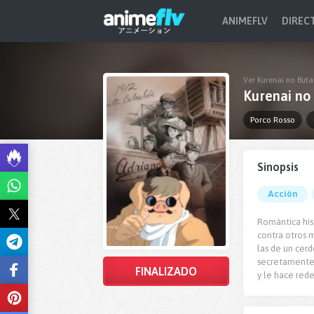
ANIMEFLV
DIREC
Ver Kurenai no Buta
Kurenai no
Porco Rosso
Sinopsis
Acción
Romántica his
contra otros m
las de un cerd
secretamente 
FINALIZADO
y le hace rede