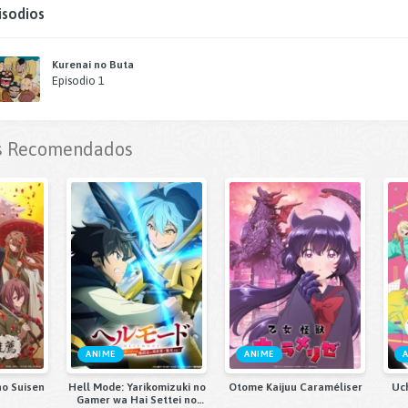
isodios
Kurenai no Buta
Episodio 1
 Recomendados
ANIME
ANIME
no Suisen
Hell Mode: Yarikomizuki no
Otome Kaijuu Caraméliser
Uc
Gamer wa Hai Settei no