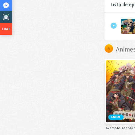
Lista de ep
Animes
ANIME
Iwamoto-senpai 