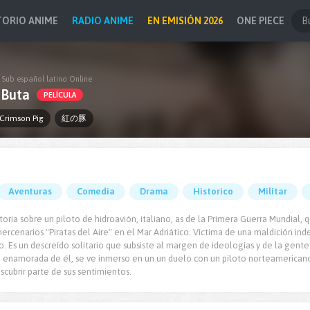
TORIO ANIME
RADIO ANIME
EN EMISIÓN 2026
ONE PIECE
 Sub español latino Online
 Buta
PELÍCULA
Crimson Pig
紅の豚
Aventuras
Comedia
Drama
Historico
Militar
toria sobre un piloto de hidroavión, italiano, as de la Primera Guerra Mundia
ercenarios "Piratas del Aire" en el Mar Adriático. Víctima de una maldición i
o. Es un descreído solitario que subsiste al margen de ideologías y de la gent
enamorada de él, se ve inmerso en un un duelo con un piloto norteamericano f
scubrir parte de sus sentimientos.