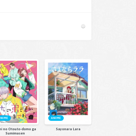
ANIME
ANIME
hi no Otouto-domo ga
Sayonara Lara
Sumimasen