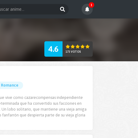
1
4.6
173 VOTOS
Romance
l, que vive como cazarecompensas independiente
ndeterminada que ha convertido sus facciones en
e. Un lobo solitario, que mantiene una vieja amiga
anfarrón que despierta parte de su vieja gloria