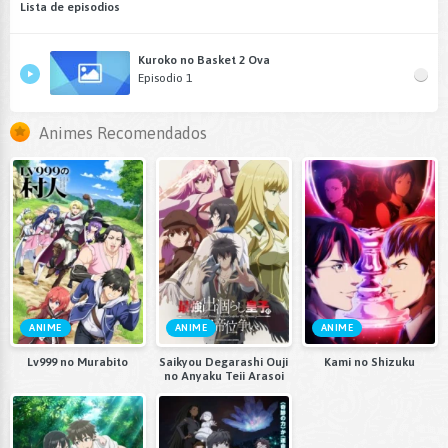
Lista de episodios
Kuroko no Basket 2 Ova
Episodio 1
Animes Recomendados
ANIME
ANIME
ANIME
Lv999 no Murabito
Saikyou Degarashi Ouji
Kami no Shizuku
no Anyaku Teii Arasoi