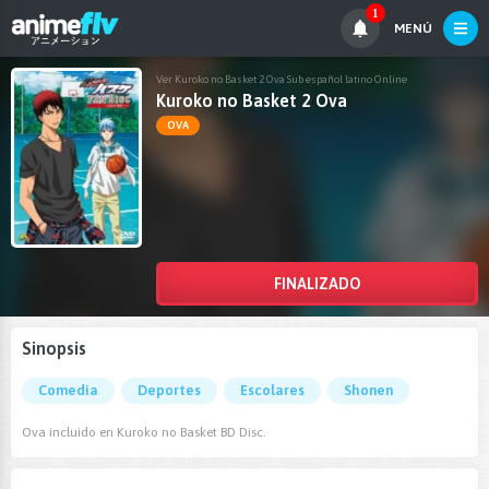
1
MENÚ
Ver Kuroko no Basket 2 Ova Sub español latino Online
Kuroko no Basket 2 Ova
OVA
FINALIZADO
Sinopsis
Comedia
Deportes
Escolares
Shonen
Ova incluido en Kuroko no Basket BD Disc.