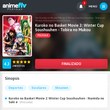
1
MENÚ
Ver Kuroko no Basket Movie 3: Winter Cup Soushuuhen - Tobira no
Mukou Sub español latino Online
Kuroko no Basket Movie 3: Winter Cup
Soushuuhen - Tobira no Mukou
PELÍCULA
4.3
FINALIZADO
298 VOTOS
Sinopsis
Deportes
Escolares
Shounen
Kuroko no Basket Movie 2: Winter Cup Soushuuhen - Namida no
Saki e
(Precuela)