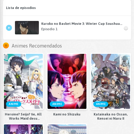
Lista de episodios
Kuroko no Basket Movie 3: Winter Cup Soushuuhen - Tobira no Mukou
Episodio 1
Animes Recomendados
ANIME
ANIME
ANIME
Heroine? Seijo? Iie, All
Kami no Shizuku
Katainaka no Ossan,
Works Maid desu
Kensei ni Naru II
(Hokori)!