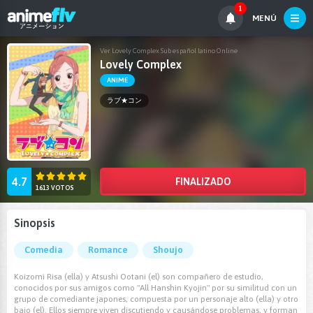
1
MENÚ
Ver Lovely Complex Sub español latino Online
Lovely Complex
ANIME
ラブ★コン
4.7
FINALIZADO
1613 VOTOS
Sinopsis
Comedia
Romance
Shoujo
Koizomi Risa (ella) y Atsushi Ootani (el) son compañero de estudio,
conocidos por sus amigos como "All Hanshin Kyojin" por su similitud con un
grupo de comediante japones, compuesta por un personaje alto (ella) y otro
bajo (el). Ellos siempre viven discutiendo y causándose problemas, y forman