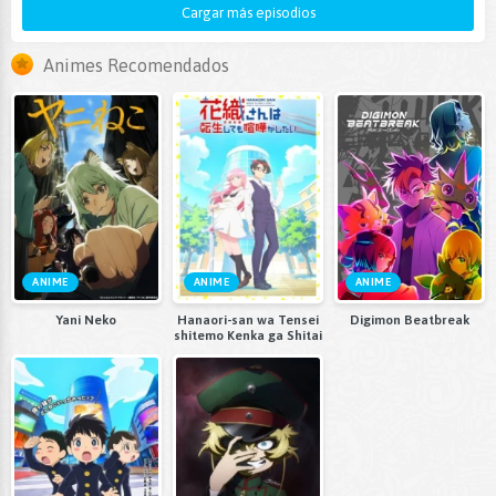
Cargar más episodios
Animes Recomendados
ANIME
ANIME
ANIME
Yani Neko
Hanaori-san wa Tensei
Digimon Beatbreak
shitemo Kenka ga Shitai