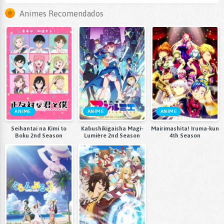
Animes Recomendados
ANIME
ANIME
ANIME
Seihantai na Kimi to
Kabushikigaisha Magi-
Mairimashita! Iruma-kun
Boku 2nd Season
Lumière 2nd Season
4th Season