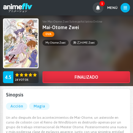
1
MENÚ
Ver Mai-Otome Zwei Sub español latino Online
Mai-Otome Zwei
OVA
My Otome Zwei
舞-乙HiME Zwei
4.5
FINALIZADO
24 VOTOS
Sinopsis
Acción
Magia
Un año después de los acontecimientos de Mai-Otome, un asteroide en
curso de colisión con el Reino de Windbloom es destruido-apenas-por un
grupo de trabajo internacional de Meister Otome. Posteriormente una nueva
y más poderosa clase de esclavos aparece, junto con una siniestra entidad