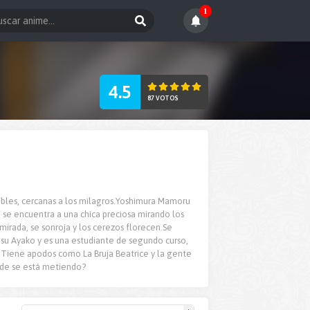
1
4.5
87 VOTOS
eíbles, cercanas a los milagros.Yoshimura Mamoru
 se encuentra a una chica preciosa mirando los
mirada, se sonroja y los cerezos florecen.Se
kasu Ayako y es una estudiante de segundo curso,
. Tiene apodos como La Bruja Beatrice y la gente
nde se está metiendo?