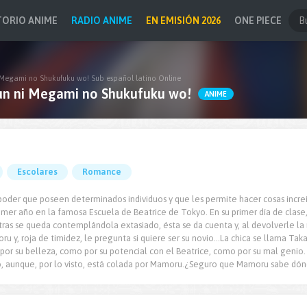
TORIO ANIME
RADIO ANIME
EN EMISIÓN 2026
ONE PIECE
Megami no Shukufuku wo! Sub español latino Online
n ni Megami no Shukufuku wo!
ANIME
Escolares
Romance
n poder que poseen determinados individuos y que les permite hacer cosas incr
imer año en la famosa Escuela de Beatrice de Tokyo. En su primer día de clase,
ras se queda contemplándola extasiado, ésta se da cuenta y, al devolverle la 
u y, roja de timidez, le pregunta si quiere ser su novio...La chica se llama Ta
por su belleza, como por su potencial con el Beatrice, como por su mal genio
o, aunque, por lo visto, está colada por Mamoru.¿Seguro que Mamoru sabe dó