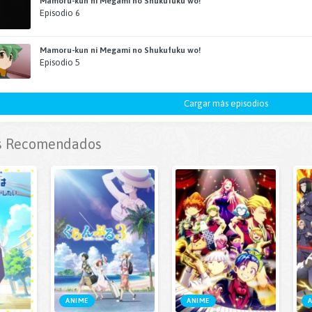
Mamoru-kun ni Megami no Shukufuku wo!
Episodio 6
Mamoru-kun ni Megami no Shukufuku wo!
Episodio 5
Cargar más episodios
 Recomendados
ANIME
ANIME