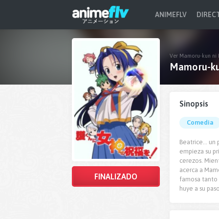
ANIMEFLV
DIREC
Ver Mamoru-kun ni 
Mamoru-ku
Sinopsis
Comedia
Beatrice... u
empieza su pr
cerezos. Mient
acerca a Mamor
FINALIZADO
famosa tanto 
huye a su pas