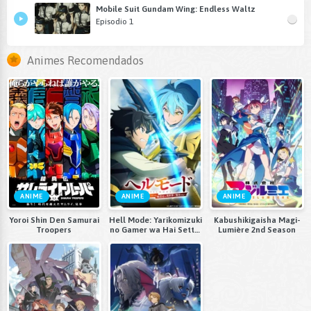
Mobile Suit Gundam Wing: Endless Waltz
Episodio 1
Animes Recomendados
ANIME
ANIME
ANIME
Yoroi Shin Den Samurai
Hell Mode: Yarikomizuki
Kabushikigaisha Magi-
Troopers
no Gamer wa Hai Settei
Lumière 2nd Season
no Isekai de Musou suru
2nd Season