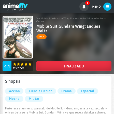
1
MENÚ
Ver Mobile Suit Gundam Wing: Endless Waltz Sub español latino
Online
Mobile Suit Gundam Wing: Endless
Waltz
OVA
4.4
FINALIZADO
57 VOTOS
Sinopsis
Acción
Ciencia Ficción
Drama
Espacial
Mecha
Militar
Pertenece al universo paralelo de Mobile Suit Gundam, es a la vez secuela y
origen de la serie Mobile Suit Gundam Wing ya que revela detalles sobre el