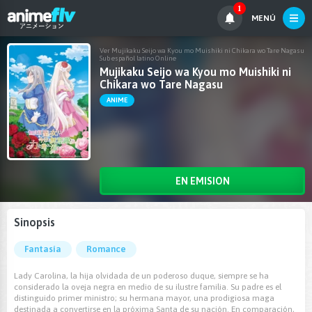
1
MENÚ
Ver Mujikaku Seijo wa Kyou mo Muishiki ni Chikara wo Tare Nagasu
Sub español latino Online
Mujikaku Seijo wa Kyou mo Muishiki ni
Chikara wo Tare Nagasu
ANIME
EN EMISION
Sinopsis
Fantasía
Romance
Lady Carolina, la hija olvidada de un poderoso duque, siempre se ha
considerado la oveja negra en medio de su ilustre familia. Su padre es el
distinguido primer ministro; su hermana mayor, una prodigiosa maga
destinada a convertirse en la próxima Santa de su nación. En comparación,