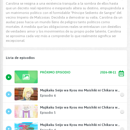
Carolina se resigna a una existencia tranquila a la sombra de ellos hasta
que un decreto real repentino e inesperado altera su destino, empujándola a
un matrimonio político con el formidable "Príncipe Sediento de Sangre" del
vecino Imperio de Malcosias. Decidida a demostrar su valía, Carolina da un
audaz paso hacia un mundo lleno de peligros tanto políticos como
mortales. A medida que las obligaciones reales se entrelazan con destellos
de verdadero amor y los movimientos de su propio poder latente, Carolina
se aproxima cada vez más a comprender lo que realmente significa ser
excepcional.
Lista de episodios
PRÓXIMO EPISODIO
2026-08-11
Mujikaku Seijo wa Kyou mo Muishiki ni Chikara wo Tare Nagasu
Episodio 6
Mujikaku Seijo wa Kyou mo Muishiki ni Chikara wo Tare Nagasu
Episodio 5
Mujikaku Seijo wa Kyou mo Muishiki ni Chikara wo Tare Nagasu
Episodio 4