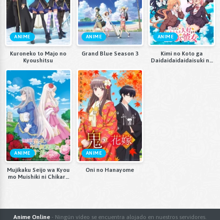
ANIME
ANIME
ANIME
Kuroneko to Majo no
Grand Blue Season 3
Kimi no Koto ga
Kyoushitsu
Daidaidaidaidaisuki na
100-nin no Kanojo
ANIME
ANIME
Mujikaku Seijo wa Kyou
Oni no Hanayome
mo Muishiki ni Chikara
wo Tare Nagasu
Anime Online
- Ningún vídeo se encuentra alojado en nuestros servidores.