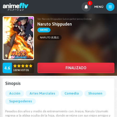
1
MENÚ
Ver Naruto Shippuden Sub español latino Online
Naruto Shippuden
ANIME
NARUTO 疾風伝
4.6
FINALIZADO
10394 VOTOS
Sinopsis
Acción
Artes Marciales
Comedia
Shounen
Superpoderes
Pasados dos años y medio de entrenamiento con Jiraiya, Naruto Uzumaki
regresa a la aldea oculta de la hoja, donde se reúne con sus viejos amigos y