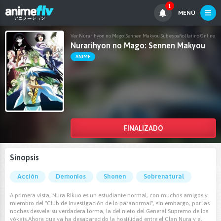
1
MENÚ
Ver Nurarihyon no Mago: Sennen Makyou Sub español latino Online
Nurarihyon no Mago: Sennen Makyou
ANIME
FINALIZADO
Sinopsis
Acción
Demonios
Shonen
Sobrenatural
A primera vista, Nura Rikuo es un estudiante normal, con muchos amigos y
miembro del "Club de Investigación de lo paranormal", sin embargo, por las
noches desvela su verdadera forma, la del nieto del General Supremo de los
yôkais.Ahora que ya ha desaparecido la hostilidad entre el Clan Nura y el