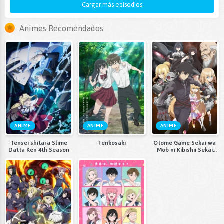
Cargar más episodios
Animes Recomendados
ANIME
ANIME
ANIME
Tensei shitara Slime
Tenkosaki
Otome Game Sekai wa
Datta Ken 4th Season
Mob ni Kibishii Sekai
desu 2