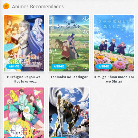
Animes Recomendados
ANIME
ANIME
ANIME
Buchigire Reijou wa
Tenmaku no Jaadugar
Kimi ga Shinu made Koi
Houfuku wo
wo Shitai
Chikaimashita.