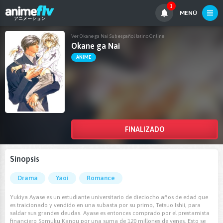
1
MENÚ
Ver Okane ga Nai Sub español latino Online
Okane ga Nai
ANIME
FINALIZADO
Sinopsis
Drama
Yaoi
Romance
Yukiya Ayase es un estudiante universitario de dieciocho años de edad que
es traicionado y vendido en una subasta por su primo, Tetsuo Ishii, para
saldar sus grandes deudas. Ayase es entonces comprado por el prestamista
financiero Somuku Kanou por una suma de 120 millones de yenes. Esto se