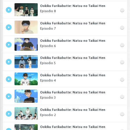
Ookiku Furikabutte: Natsu no Taikai Hen
Episodio 8
Ookiku Furikabutte: Natsu no Taikai Hen
Episodio 7
Ookiku Furikabutte: Natsu no Taikai Hen
Episodio 6
Ookiku Furikabutte: Natsu no Taikai Hen
Episodio 5
Ookiku Furikabutte: Natsu no Taikai Hen
Episodio 4
Ookiku Furikabutte: Natsu no Taikai Hen
Episodio 3
Ookiku Furikabutte: Natsu no Taikai Hen
Episodio 2
Ookiku Furikabutte: Natsu no Taikai Hen