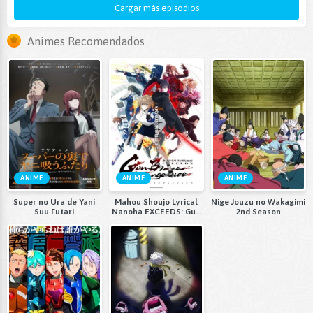
Cargar más episodios
Animes Recomendados
ANIME
ANIME
ANIME
Super no Ura de Yani
Mahou Shoujo Lyrical
Nige Jouzu no Wakagimi
Suu Futari
Nanoha EXCEEDS: Gun
2nd Season
Blaze Vengeance