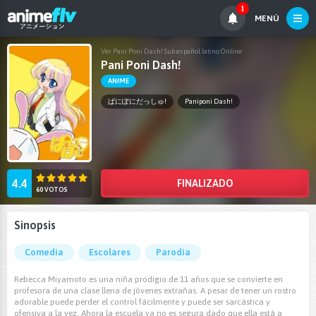
1
MENÚ
Ver Pani Poni Dash! Sub español latino Online
Pani Poni Dash!
ANIME
ぱにぽにだっしゅ!
Paniponi Dash!
4.4
FINALIZADO
60 VOTOS
Sinopsis
Comedia
Escolares
Parodia
Rebecca Miyamoto es una niña prodigio de 11 años que se convierte en
profesora de una clase llena de jóvenes extrañas. A pesar de tener un rostro
adorable puede perder el control fácilmente y puede ser sarcástica y
ofensiva a la vez. Ahora la escuela ya no es segura dado que ella está a