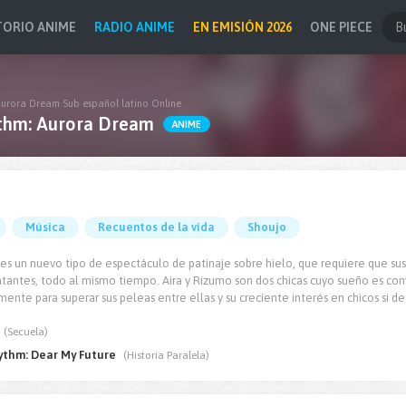
TORIO ANIME
RADIO ANIME
EN EMISIÓN 2026
ONE PIECE
Aurora Dream Sub español latino Online
thm: Aurora Dream
ANIME
Música
Recuentos de la vida
Shoujo
 es un nuevo tipo de espectáculo de patinaje sobre hielo, que requiere que sus
tantes, todo al mismo tiempo. Aira y Rizumo son dos chicas cuyo sueño es conv
ente para superar sus peleas entre ellas y su creciente interés en chicos si de
(Secuela)
ythm: Dear My Future
(Historia Paralela)