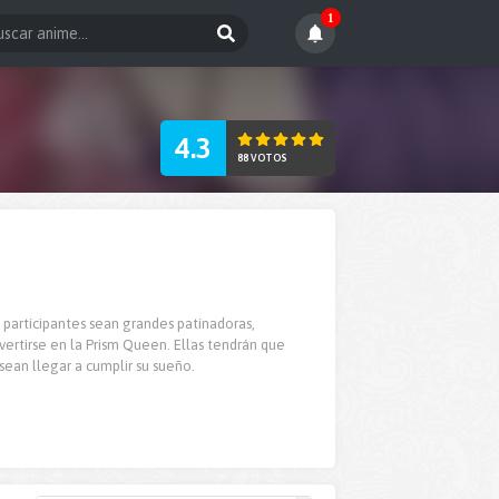
1
4.3
88 VOTOS
 participantes sean grandes patinadoras,
ertirse en la Prism Queen. Ellas tendrán que
sean llegar a cumplir su sueño.