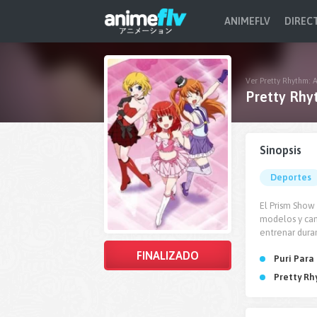
ANIMEFLV
DIREC
Ver Pretty Rhythm: 
Pretty Rhy
Sinopsis
Deportes
El Prism Show
modelos y can
entrenar duram
FINALIZADO
Puri Para
Pretty Rh