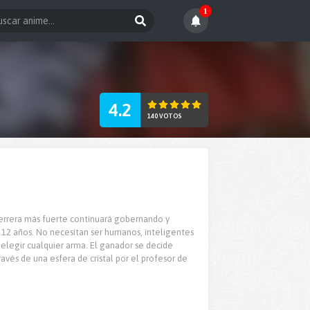
1
4.2
140 VOTOS
guerrera más fuerte continuará gobernando y
e 12 años. No necesitan ser humanos, inteligentes
 elegir cualquier arma. El ganador se decide
avés de una esfera de cristal por el profesor de