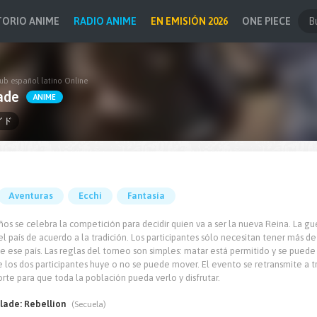
TORIO ANIME
RADIO ANIME
EN EMISIÓN 2026
ONE PIECE
ub español latino Online
ade
ANIME
イド
Aventuras
Ecchi
Fantasía
ños se celebra la competición para decidir quien va a ser la nueva Reina. La 
 país de acuerdo a la tradición. Los participantes sólo necesitan tener más d
de ese país. Las reglas del torneo son simples: matar está permitido y se puede
los dos participantes huye o no se puede mover. El evento se retransmite a tr
rte para que toda la población pueda verlo y disfrutar.
lade: Rebellion
(Secuela)