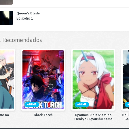
Queen's Blade
Episodio 1
 Recomendados
ANIME
ANIME
me no
Black Torch
Ryoumin 0-nin Start no
Hell
Henkyou Ryoushu-sama
Ga
Ise