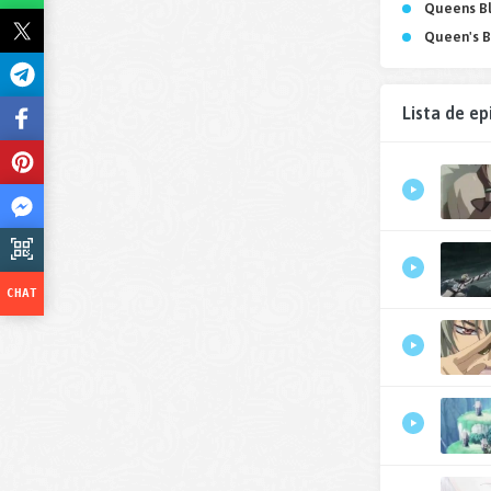
Queens B
Queen's B
Lista de ep