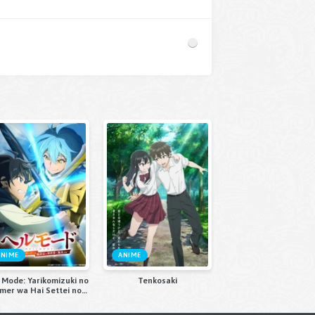
ANIME
ANIME
 Mode: Yarikomizuki no
Tenkosaki
mer wa Hai Settei no
kai de Musou suru 2nd
Season