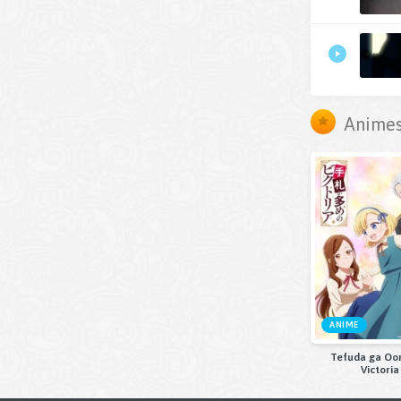
Animes
ANIME
Tefuda ga Oo
Victoria