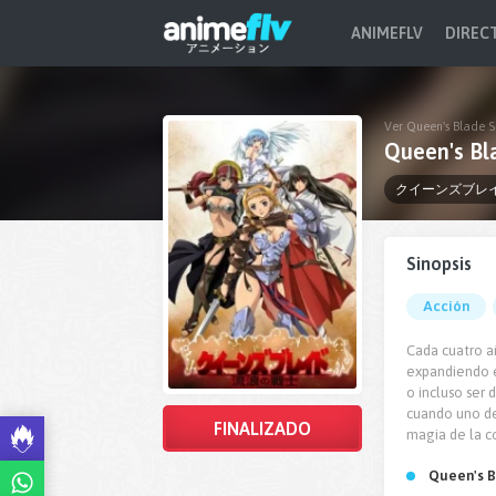
ANIMEFLV
DIREC
Ver Queen's Blade S
Queen's Bl
クイーンズブレ
Sinopsis
Acción
Cada cuatro a
expandiendo el
o incluso ser 
cuando uno de 
FINALIZADO
magia de la co
Queen's B